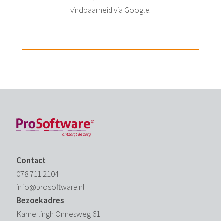
vindbaarheid via Google.
Contact
078 711 2104
info@prosoftware.nl
Bezoekadres
Kamerlingh Onnesweg 61