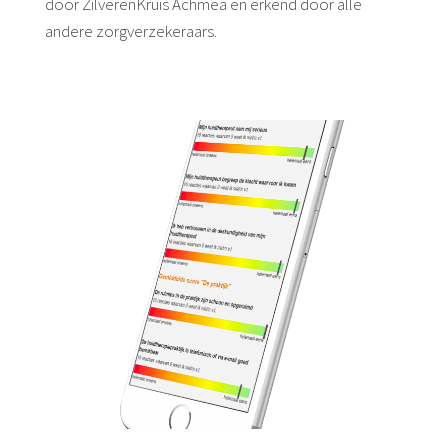
door ZilverenKruis Achmea en erkend door alle
andere zorgverzekeraars.